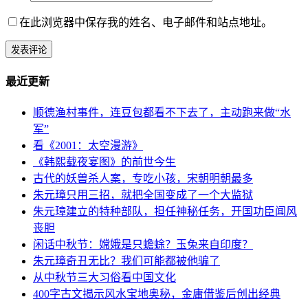
在此浏览器中保存我的姓名、电子邮件和站点地址。
最近更新
顺德渔村事件，连豆包都看不下去了，主动跑来做“水
军”
看《2001：太空漫游》
《韩熙载夜宴图》的前世今生
古代的妖兽杀人案，专吃小孩，宋朝明朝最多
朱元璋只用三招，就把全国变成了一个大监狱
朱元璋建立的特种部队，担任神秘任务，开国功臣闻风
丧胆
闲话中秋节：嫦娥是只蟾蜍？玉兔来自印度？
朱元璋奇丑无比？我们可能都被他骗了
从中秋节三大习俗看中国文化
400字古文揭示风水宝地奥秘，金庸借鉴后创出经典