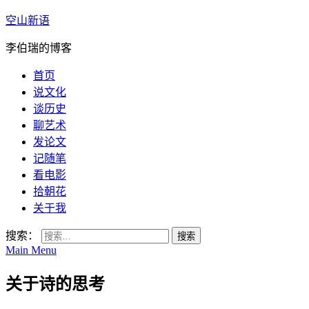
空山新语
李伯瑞的博客
首页
说文化
谈历史
聊艺术
发论文
记随笔
看电影
拾朝花
关于我
搜索：
Main Menu
关于诗的思考