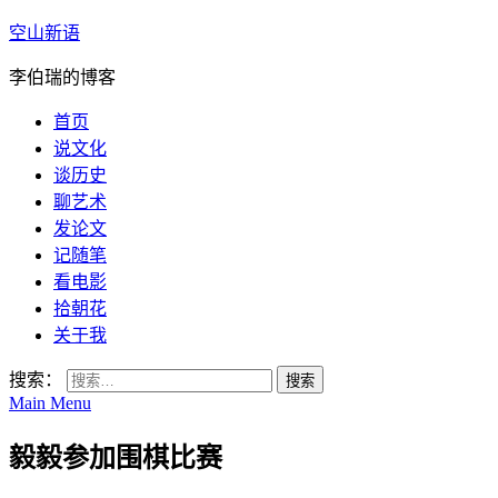
空山新语
李伯瑞的博客
首页
说文化
谈历史
聊艺术
发论文
记随笔
看电影
拾朝花
关于我
搜索：
Main Menu
毅毅参加围棋比赛