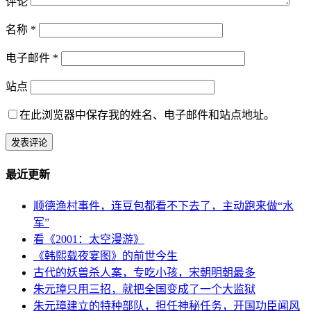
评论
名称
*
电子邮件
*
站点
在此浏览器中保存我的姓名、电子邮件和站点地址。
最近更新
顺德渔村事件，连豆包都看不下去了，主动跑来做“水
军”
看《2001：太空漫游》
《韩熙载夜宴图》的前世今生
古代的妖兽杀人案，专吃小孩，宋朝明朝最多
朱元璋只用三招，就把全国变成了一个大监狱
朱元璋建立的特种部队，担任神秘任务，开国功臣闻风