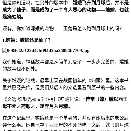
但是你知道吗，在另外的版本中，
嫦娥飞升到月球后，并不是
成为了仙子，而是成为了一个令人恶心的动物——蟾蜍，也就
是癞蛤蟆。
还有，你知道嫦娥的宠物——玉兔是怎么跑到月球上的吗？
1.嫦娥：蟾蜍还是仙子？
我们知道，神话故事都是从简单到复杂，一步步完善的，嫦娥
的故事也不例外。
关于嫦娥的记载，最早出现在战国初年的《归藏》里。这本书
虽然已经失传，但我们从后人的文选里看到原书的一些内容。
《文选·祭颜光禄文》注引《归藏》说：“
昔常（嫦）娥以西王
母不死之药服之，遂奔月为月精。
”
在这个记载里，嫦娥还是一个单身狗，并没有她后来的老公后
羿什么事。她自己拿了西王母的不死药吃了之后，就飞到月球