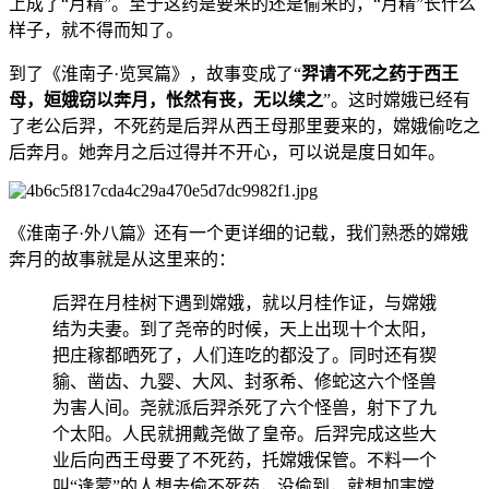
上成了“月精”。至于这药是要来的还是偷来的，“月精”长什么
样子，就不得而知了。
到了《淮南子·览冥篇》，故事变成了“
羿请不死之药于西王
母，姮娥窃以奔月，怅然有丧，无以续之
”。这时嫦娥已经有
了老公后羿，不死药是后羿从西王母那里要来的，嫦娥偷吃之
后奔月。她奔月之后过得并不开心，可以说是度日如年。
《淮南子·外八篇》还有一个更详细的记载，我们熟悉的嫦娥
奔月的故事就是从这里来的：
后羿在月桂树下遇到嫦娥，就以月桂作证，与嫦娥
结为夫妻。到了尧帝的时候，天上出现十个太阳，
把庄稼都晒死了，人们连吃的都没了。同时还有猰
貐、凿齿、九婴、大风、封豖希、修蛇这六个怪兽
为害人间。尧就派后羿杀死了六个怪兽，射下了九
个太阳。人民就拥戴尧做了皇帝。后羿完成这些大
业后向西王母要了不死药，托嫦娥保管。不料一个
叫“逢蒙”的人想去偷不死药，没偷到，就想加害嫦