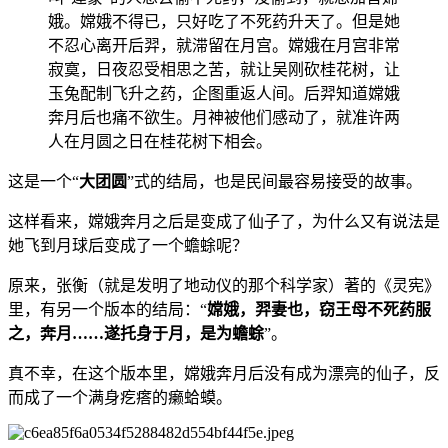
娥。嫦娥不得已，只好吃了不死药升天了。但是她
不忍心离开后羿，就滞留在月宫。嫦娥在月宫非常
寂寞，日夜忍受相思之苦，就让吴刚砍桂花树，让
玉兔配制飞升之药，企图重返人间。后羿知道嫦娥
奔月后也痛不欲生。月神被他们感动了，就准许两
人在月圆之日在桂花树下相会。
这是一个“
大团圆
”式的结局，也是民间最容易接受的故事。
这样看来，嫦娥奔月之后是变成了仙子了，为什么又有说法是
她飞到月球后变成了一个蟾蜍呢？
原来，张衡（就是发明了地动仪的那个科学家）著的《灵宪》
里，有另一个版本的结局：“
嫦娥，羿妻也，窃王母不死药服
之，奔月……遂托身于月，是为蟾蜍
”。
真不幸，在这个版本里，嫦娥奔月后没有成为漂亮的仙子，反
而成了一个满身疙瘩的癞蛤蟆。