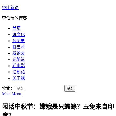
空山新语
李伯瑞的博客
首页
说文化
谈历史
聊艺术
发论文
记随笔
看电影
拾朝花
关于我
搜索：
Main Menu
闲话中秋节：嫦娥是只蟾蜍？玉兔来自印
度？