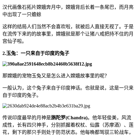
汉代画像石拓片嫦娥奔月中，嫦娥背后长着一条尾巴，而月亮
中出现了一只蟾蜍
这样的结局人们当然不会喜欢啦，就被后人直接无视了。于是
在流传下来的的故事里，嫦娥就是那个让猪八戒把持不住的月
宫仙子啦。
2.玉兔：一只来自于印度的兔子
那嫦娥的宠物玉兔又是怎么进入嫦娥故事里的呢？
一般认为，这个兔子来自于印度神话。也就是说，这是一只来
自于印度的兔子。
传说印度最早的月神是
旃陀罗(Chandra)
。他年轻俊美，风流
成性，长有四只神手，分别抓握着权杖、仙露（苏摩酒）、莲
花，剩下的那只手则处于防范状态。他每晚都驾驭三轮战车，