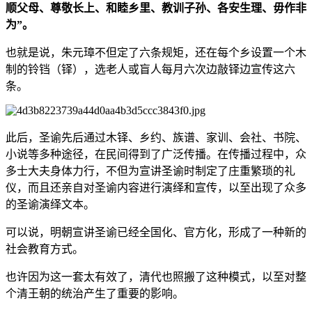
顺父母、尊敬长上、和睦乡里、教训子孙、各安生理、毋作非
为”。
也就是说，朱元璋不但定了六条规矩，还在每个乡设置一个木
制的铃铛（铎），选老人或盲人每月六次边敲铎边宣传这六
条。
此后，圣谕先后通过木铎、乡约、族谱、家训、会社、书院、
小说等多种途径，在民间得到了广泛传播。在传播过程中，众
多士大夫身体力行，不但为宣讲圣谕时制定了庄重繁琐的礼
仪，而且还亲自对圣谕内容进行演绎和宣传，以至出现了众多
的圣谕演绎文本。
可以说，明朝宣讲圣谕已经全国化、官方化，形成了一种新的
社会教育方式。
也许因为这一套太有效了，清代也照搬了这种模式，以至对整
个清王朝的统治产生了重要的影响。