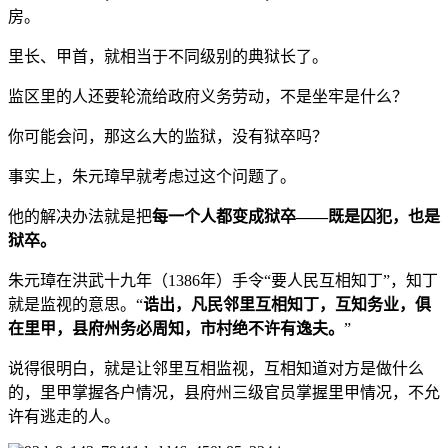
房。
里长、甲首，就相当于不同级别的典狱长了。
监区里的人还要轮流给政府义务劳动，不是坐牢是什么？
你可能会问，那这么大的监狱，没有狱卒吗？
事实上，朱元璋早就考虑过这个问题了。
他的解决办法就是把
每一个人都变成狱卒——既是囚犯，也是
狱卒。
朱元璋在洪武十九年（1386年）手令“要人民互相知丁”，知丁
就是监视的意思。“
诰出，凡民邻里互相知丁，互知务业，俱
在里甲，县府州务必周知，市村绝不许有逸夫。
”
说得很明白，就是让邻里互相监视，互相知道对方是做什么
的，里甲掌握各户情况，县府州三级官员掌握里甲情况，不允
许有逃走的人。