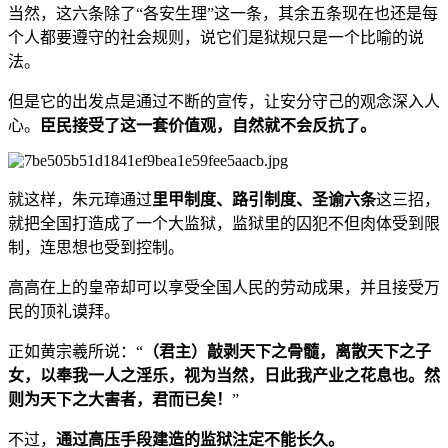
当然，这六条除了“各安生理”这一条，其余五条现在也还是每
个人都要遵守的社会规则，说它们是狱规只是一个比喻的说
法。
但是它的出发点是通过不断的宣传，让安分守己的观念深入人
心。
臣民接受了这一套价值观，自然就不会反抗了。
就这样，朱元璋通过
里甲制度、路引制度、圣谕六条
这三招，
就把全国打造成了一个大监狱，监狱里的囚犯不但肉体受到限
制，连思想也受到控制。
高高在上的皇帝却可以享受全国人民的劳动成果，并且接受万
民的顶礼谟拜。
正如黄宗羲所说：“
（君主）敲剥天下之骨髓，离散天下之子
女，以奉我一人之淫乐，视为当然，日此我产业之花息也。然
则为天下之大害者，君而已矣！
”
不过，
通过高压手段建造的监狱注定不能长久。