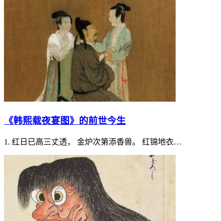
《韩熙载夜宴图》的前世今生
1. 红日已高三丈透， 金炉次第添香兽。 红锦地衣…