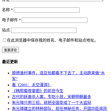
名称
*
电子邮件
*
站点
在此浏览器中保存我的姓名、电子邮件和站点地址。
最近更新
顺德渔村事件，连豆包都看不下去了，主动跑来做“水
军”
看《2001：太空漫游》
《韩熙载夜宴图》的前世今生
古代的妖兽杀人案，专吃小孩，宋朝明朝最多
朱元璋只用三招，就把全国变成了一个大监狱
朱元璋建立的特种部队，担任神秘任务，开国功臣闻风