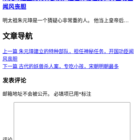
闻风丧胆
明太祖朱元璋是一个猜疑心非常重的人。 他当上皇帝后…
文章导航
上一篇
朱元璋建立的特种部队，担任神秘任务，开国功臣闻
风丧胆
下一篇
古代的妖兽杀人案，专吃小孩，宋朝明朝最多
发表评论
邮箱地址不会被公开。
必填项已用
*
标注
评论