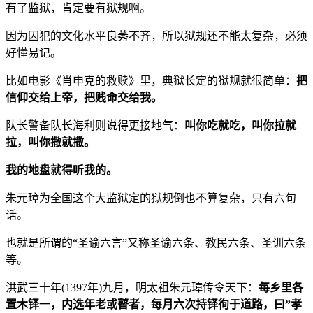
有了监狱，肯定要有狱规啊。
因为囚犯的文化水平良莠不齐，所以狱规还不能太复杂，必须
好懂易记。
比如电影《肖申克的救赎》里，典狱长定的狱规就很简单：
把
信仰交给上帝，把贱命交给我。
队长警备队长海利则说得更接地气：
叫你吃就吃，叫你拉就
拉，叫你撒就撒。
我的地盘就得听我的。
朱元璋为全国这个大监狱定的狱规倒也不算复杂，只有六句
话。
也就是所谓的“圣谕六言”又称圣谕六条、教民六条、圣训六条
等。
洪武三十年(1397年)九月，明太祖朱元璋传令天下：
每乡里各
置木铎一，内选年老或瞽者，每月六次持铎徇于道路，曰”孝