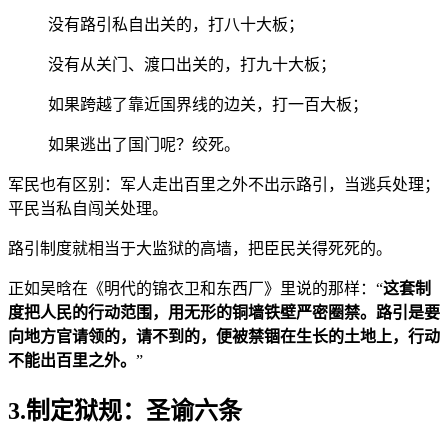
没有路引私自出关的，打八十大板；
没有从关门、渡口出关的，打九十大板；
如果跨越了靠近国界线的边关，打一百大板；
如果逃出了国门呢？绞死。
军民也有区别：军人走出百里之外不出示路引，当逃兵处理；
平民当私自闯关处理。
路引制度就相当于大监狱的高墙，把臣民关得死死的。
正如吴晗在《明代的锦衣卫和东西厂》里说的那样：“
这套制
度把人民的行动范围，用无形的铜墙铁壁严密圈禁。路引是要
向地方官请领的，请不到的，便被禁锢在生长的土地上，行动
不能出百里之外。
”
3.制定狱规：圣谕六条