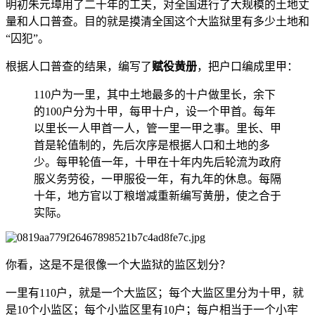
明初朱元璋用了二十年的工夫，对全国进行了大规模的土地丈
量和人口普查。目的就是摸清全国这个大监狱里有多少土地和
“囚犯”。
根据人口普查的结果，编写了
赋役黄册
，把户口编成里甲：
110户为一里，其中土地最多的十户做里长，余下
的100户分为十甲，每甲十户，设一个甲首。每年
以里长一人甲首一人，管一里一甲之事。里长、甲
首是轮值制的，先后次序是根据人口和土地的多
少。每甲轮值一年，十甲在十年内先后轮流为政府
服义务劳役，一甲服役一年，有九年的休息。每隔
十年，地方官以丁粮增减重新编写黄册，使之合于
实际。
你看，这是不是很像一个大监狱的监区划分？
一里有110户，就是一个大监区；每个大监区里分为十甲，就
是10个小监区；每个小监区里有10户；每户相当于一个小牢