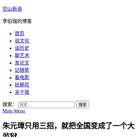
空山新语
李伯瑞的博客
首页
说文化
谈历史
聊艺术
发论文
记随笔
看电影
拾朝花
关于我
搜索：
Main Menu
朱元璋只用三招，就把全国变成了一个大
监狱