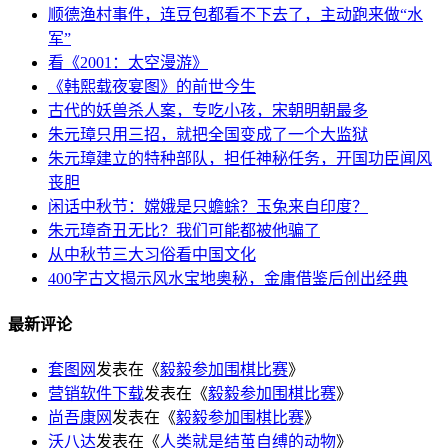
顺德渔村事件，连豆包都看不下去了，主动跑来做“水
军”
看《2001：太空漫游》
《韩熙载夜宴图》的前世今生
古代的妖兽杀人案，专吃小孩，宋朝明朝最多
朱元璋只用三招，就把全国变成了一个大监狱
朱元璋建立的特种部队，担任神秘任务，开国功臣闻风
丧胆
闲话中秋节：嫦娥是只蟾蜍？玉兔来自印度？
朱元璋奇丑无比？我们可能都被他骗了
从中秋节三大习俗看中国文化
400字古文揭示风水宝地奥秘，金庸借鉴后创出经典
最新评论
套图网
发表在《
毅毅参加围棋比赛
》
营销软件下载
发表在《
毅毅参加围棋比赛
》
尚吾康网
发表在《
毅毅参加围棋比赛
》
沃八达
发表在《
人类就是结茧自缚的动物
》