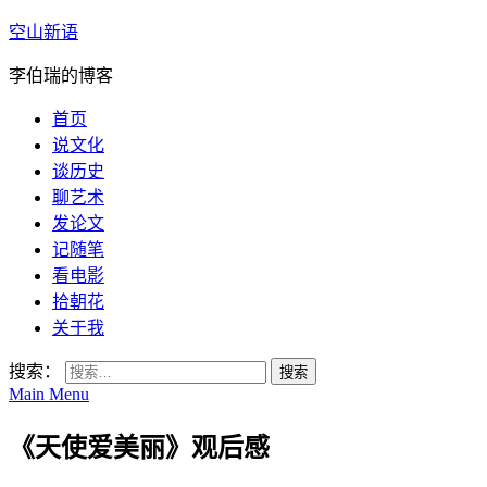
空山新语
李伯瑞的博客
首页
说文化
谈历史
聊艺术
发论文
记随笔
看电影
拾朝花
关于我
搜索：
Main Menu
《天使爱美丽》观后感