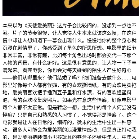
本来以为《天使爱美丽》这片子会比较闷的，没想到一点也不
闷。片子的节奏很慢，让人觉得人生本来就该这么慢，在这种
慢中却让人想知道下一幕会出现什么。慢慢地你的整个身心就
沉浸在剧情里了，你感受到了角色的所思所想。电影里的细节
非常丰富，非常有趣，比如每个角色出场时都会交代一下那个
人物的背景，有什么癖好。这是很有意思的，让人物一下子丰
满起来。看完电影，你也会对每天碰到的陌生人产生好奇心
——他们从哪里来？他们结婚了吗？他们准备去做什么……电
影里好像每个人都有怪癖，有的喜欢撕墙纸，有的喜欢用脚拖
地，爱美丽喜欢把手插到豆子里和打水漂，有的喜欢捏塑料
泡，有的喜欢收集废照片。如果光在意这些怪癖，好像电影里
每个人都不太正常。但是转念一想，生活中的每个人何尝没有
怪癖？只是自己和熟悉的人习惯了，不觉得那是怪癖了。这个
电影就是让人在日常的，细碎的，微末的生活中生出一种感
动。很多人可能会为爱美丽的浪漫爱情感动，但是真正打动我
的，是爱美丽把装满小男孩玩具的铁盒子还给中年人，中年人