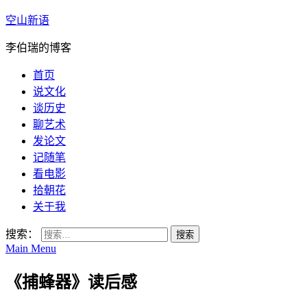
空山新语
李伯瑞的博客
首页
说文化
谈历史
聊艺术
发论文
记随笔
看电影
拾朝花
关于我
搜索：
Main Menu
《捕蜂器》读后感