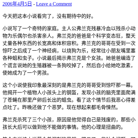
2006年4月5日
-
Leave a Comment
今天把这本小说看完了，没有期待中的好。
小说写了一个奇特的家庭。主人公弗兰克残暴冷血以残杀小动
物为乐偶尔也杀害亲人。弗兰克的爸爸是个科学变态狂，整天
丈量各种东西的长宽高和体积容积。弗兰克的哥哥在受到一次
惊吓之后成了一个神经病，以烧狗为乐，经常往小朋友嘴里塞
各种蛆和虫子。小说最后揭示弗兰克是个女孩。她爸爸编造了
个谎言说她的生殖器被一条狗咬掉了，然后自小给她吃激素，
使她成为了一个男孩。
这个小说使我印象最深刻的是弗兰克的哥哥受到惊吓那一幕。
他揭开一个植物人小孩头上的钢盔，发现小孩的脑壳里面爬满
了苍蝇在那里产卵后长出的蛆虫。看了这个情节后我恶心得差
点吐了。昨晚还做了个恶梦。现在想起来都毛骨悚然。
弗兰克杀死了三个小孩，原因是他觉得自己是残废的，那些小
孩长大后可以做到他不能做的事情。他的心理是扭曲的。