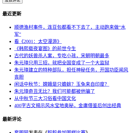
最近更新
顺德渔村事件，连豆包都看不下去了，主动跑来做“水
军”
看《2001：太空漫游》
《韩熙载夜宴图》的前世今生
古代的妖兽杀人案，专吃小孩，宋朝明朝最多
朱元璋只用三招，就把全国变成了一个大监狱
朱元璋建立的特种部队，担任神秘任务，开国功臣闻风
丧胆
闲话中秋节：嫦娥是只蟾蜍？玉兔来自印度？
朱元璋奇丑无比？我们可能都被他骗了
从中秋节三大习俗看中国文化
400字古文揭示风水宝地奥秘，金庸借鉴后创出经典
最新评论
套图网
发表在《
毅毅参加围棋比赛
》