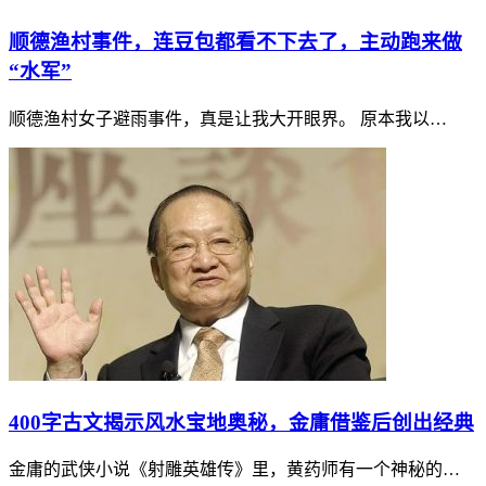
顺德渔村事件，连豆包都看不下去了，主动跑来做
“水军”
顺德渔村女子避雨事件，真是让我大开眼界。 原本我以…
400字古文揭示风水宝地奥秘，金庸借鉴后创出经典
金庸的武侠小说《射雕英雄传》里，黄药师有一个神秘的…