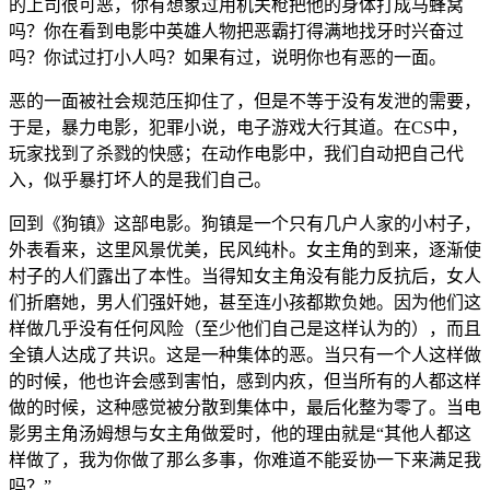
的上司很可恶，你有想象过用机关枪把他的身体打成马蜂窝
吗？你在看到电影中英雄人物把恶霸打得满地找牙时兴奋过
吗？你试过打小人吗？如果有过，说明你也有恶的一面。
恶的一面被社会规范压抑住了，但是不等于没有发泄的需要，
于是，暴力电影，犯罪小说，电子游戏大行其道。在CS中，
玩家找到了杀戮的快感；在动作电影中，我们自动把自己代
入，似乎暴打坏人的是我们自己。
回到《狗镇》这部电影。狗镇是一个只有几户人家的小村子，
外表看来，这里风景优美，民风纯朴。女主角的到来，逐渐使
村子的人们露出了本性。当得知女主角没有能力反抗后，女人
们折磨她，男人们强奸她，甚至连小孩都欺负她。因为他们这
样做几乎没有任何风险（至少他们自己是这样认为的），而且
全镇人达成了共识。这是一种集体的恶。当只有一个人这样做
的时候，他也许会感到害怕，感到内疚，但当所有的人都这样
做的时候，这种感觉被分散到集体中，最后化整为零了。当电
影男主角汤姆想与女主角做爱时，他的理由就是“其他人都这
样做了，我为你做了那么多事，你难道不能妥协一下来满足我
吗？”