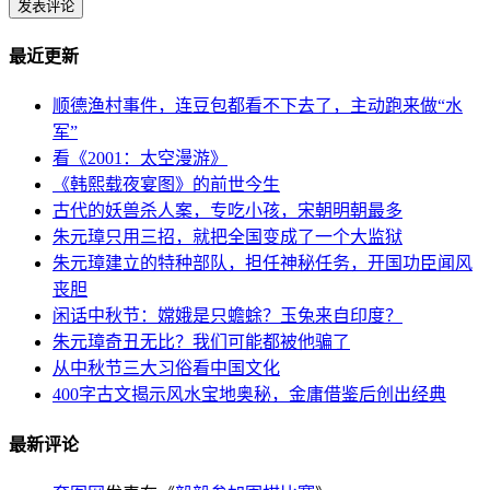
最近更新
顺德渔村事件，连豆包都看不下去了，主动跑来做“水
军”
看《2001：太空漫游》
《韩熙载夜宴图》的前世今生
古代的妖兽杀人案，专吃小孩，宋朝明朝最多
朱元璋只用三招，就把全国变成了一个大监狱
朱元璋建立的特种部队，担任神秘任务，开国功臣闻风
丧胆
闲话中秋节：嫦娥是只蟾蜍？玉兔来自印度？
朱元璋奇丑无比？我们可能都被他骗了
从中秋节三大习俗看中国文化
400字古文揭示风水宝地奥秘，金庸借鉴后创出经典
最新评论