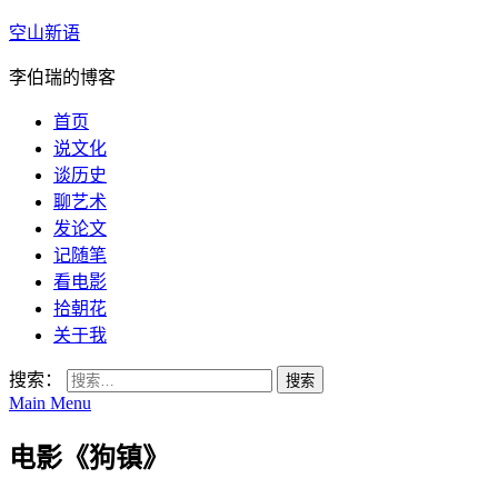
空山新语
李伯瑞的博客
首页
说文化
谈历史
聊艺术
发论文
记随笔
看电影
拾朝花
关于我
搜索：
Main Menu
电影《狗镇》