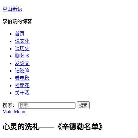
空山新语
李伯瑞的博客
首页
说文化
谈历史
聊艺术
发论文
记随笔
看电影
拾朝花
关于我
搜索：
Main Menu
心灵的洗礼——《辛德勒名单》