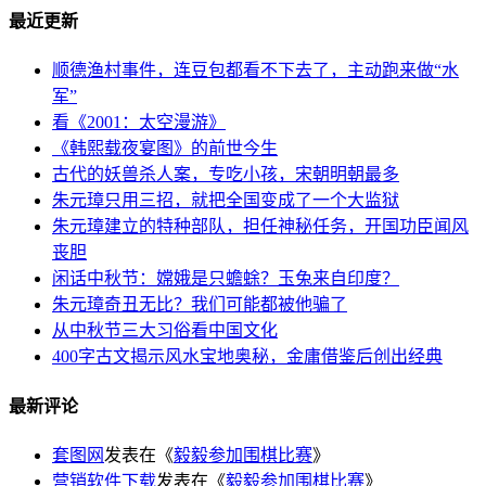
最近更新
顺德渔村事件，连豆包都看不下去了，主动跑来做“水
军”
看《2001：太空漫游》
《韩熙载夜宴图》的前世今生
古代的妖兽杀人案，专吃小孩，宋朝明朝最多
朱元璋只用三招，就把全国变成了一个大监狱
朱元璋建立的特种部队，担任神秘任务，开国功臣闻风
丧胆
闲话中秋节：嫦娥是只蟾蜍？玉兔来自印度？
朱元璋奇丑无比？我们可能都被他骗了
从中秋节三大习俗看中国文化
400字古文揭示风水宝地奥秘，金庸借鉴后创出经典
最新评论
套图网
发表在《
毅毅参加围棋比赛
》
营销软件下载
发表在《
毅毅参加围棋比赛
》